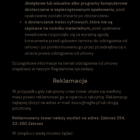
dźwiękowe lub wizualne albo programy komputerowe
dostarczane w zapieczętowanym opakowaniu
, jeżeli
opakowanie zostało otwarte po dostarczeniu
o dostarczanie treści cyfrowych, które nie są
zapisane na nośniku materialnym
, jeżeli spełnianie
świadczenia rozpoczęło się za wyraźną zgodą
konsumenta przed upływem terminu do odstąpienia od
umowy i po poinformowaniu go przez przedsiębiorcę o
utracie prawa odstąpienia od umowy.
Szczegółowe informacje na temat odstąpienia od umowy
znajdziesz w naszym Regulaminie sprzedaży.
Reklamacje
W przypadku gdy zakupiony u nas towar okaże się wadliwy,
masz prawo reklamować go w oparciu o rękojmię. Reklamację
najlepiej złożyć na adres e-mail: biuro
@reglle.
pl lub drogą
pocztową.
Reklamowany towar należy wysłać na adres: Zabrzeż 354,
33-390 Zabrzeż
W związku z wadą możesz żądać: