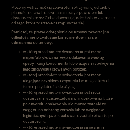
Możemy wstrzymać się ze zwrotem otrzymanej od Ciebie
płatności do chwili otrzymania rzeczy z powrotem lub
dostarczenia przez Ciebie dowodu jej odesłania, w zależności
od tego, które zdarzenie nastąpi wcześniej.
Pamiętaj, że prawo odstąpienia od umowy zawartej na
odległość nie przysługuje konsumentowi m.in. w
odniesieniu do umowy:
w której przedmiotem świadczenia jest
rzecz
nieprefabrykowana, wyprodukowana według
specyfikacji konsumenta
lub
służąca zaspokojeniu
jego zindywidualizowanych potrzeb
,
w której przedmiotem świadczenia jest
rzecz
ulegająca szybkiemu zepsuciu
lub mająca krótki
termin przydatności do użycia,
w której przedmiotem świadczenia jest rzecz
dostarczana w zapieczętowanym opakowaniu, której
po otwarciu opakowania nie można zwrócić ze
względu na ochronę zdrowia lub ze względów
higienicznych
, jeżeli opakowanie zostało otwarte po
dostarczeniu,
w której przedmiotem świadczenia są
nagrania