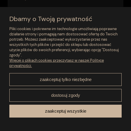
do koszyka
Dbamy o Twoją prywatność
Pliki cookies i pokrewne im technologie umożliwiają poprawne
działanie strony i pomagają nam dostosować ofertę do Twoich
«
1
2
3
4
»
potrzeb. Możesz zaakceptować wykorzystanie przez nas
wszystkich tych plików i przejść do sklepu lub dostosować
użycie plików do swoich preferencji, wybierając opcję "Dostosuj
zgody".
Moje konto
Więcej o plikach cookies przeczytasz w naszej Polityce
prywatności.
Płatności i dostawa
zaakceptuj tylko niezbędne
Pomoc
dostosuj zgody
O nas
zaakceptuj wszystkie
Informacje