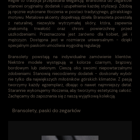
Reglle to tradycja przeplatana elegancją. Bransoleta do zegarków
stanowi oryginalny dodatek i uzupełnienie każdej stylizacji. Zdobią
ją ręcznie wykonane tłoczenia w postaci tradycyjnego, góralskiego
motywu. Metalowe akcenty dopełniają dzieła. Bransoleta powstałą
z naturalnej, niezwykle wytrzymałej skóry, która, zapewnia
znakomitą trwałość oraz chroni powierzchnię przed
uszkodzeniami. Przeznaczona jest zarówno dla kobiet, jak i
mężczyzn. Dostępna jest w rozmiarze uniwersalnym - dzięki
specjalnym paskom umożliwia wygodną regulację.
Bransolety powstają na indywidualne zamówienie klientów.
Niektóre modele występują w kolorze czarnym, brązowy,
bordowym lub zielonym. Cieszą oko swoimi niepowtarzalnymi
zdobieniami. Stanowią niecodzienny dodatek - doskonały wybór
nie tylko dla największych miłośników górskich klimatów. Z pasją
tworzymy każdy egzemplarz, dbając o nawet najmniejszy detal.
Starannie wykonujemy tłoczenia, aby tworzymy estetyczną całość.
Zachęcamy do zapoznania się z naszą wyjątkową kolekcją.
Bransolety, paski do zegarków