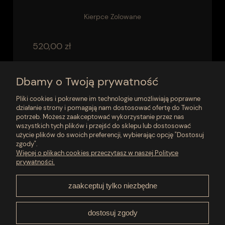
Kierpce Zolowane
520,00 zł
do koszyka
Dbamy o Twoją prywatność
Pliki cookies i pokrewne im technologie umożliwiają poprawne
działanie strony i pomagają nam dostosować ofertę do Twoich
«
1
2
3
4
5
...
8
»
potrzeb. Możesz zaakceptować wykorzystanie przez nas
wszystkich tych plików i przejść do sklepu lub dostosować
użycie plików do swoich preferencji, wybierając opcję "Dostosuj
zgody".
Moje konto
Więcej o plikach cookies przeczytasz w naszej Polityce
prywatności.
Płatności i dostawa
zaakceptuj tylko niezbędne
Pomoc
dostosuj zgody