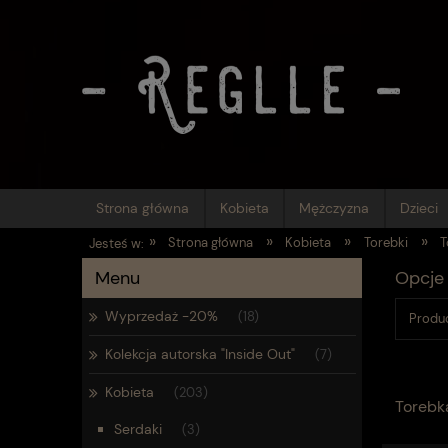
Strona główna
Kobieta
Mężczyzna
Dzieci
»
»
»
»
Strona główna
Kobieta
Torebki
T
Jesteś w:
Menu
Opcje 
Wyprzedaż -20%
(18)
Produc
Kolekcja autorska "Inside Out"
(7)
Kobieta
(203)
Torebk
Serdaki
(3)