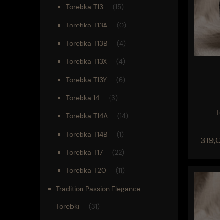
Torebka T13
(15)
Torebka T13A
(0)
Torebka T13B
(4)
Torebka T13X
(4)
Torebka T13Y
(6)
Torebka 14
(3)
T
Torebka T14A
(14)
Torebka T14B
(1)
319,0
Torebka T17
(22)
Torebka T20
(11)
Tradition Passion Elegance-
Torebki
(31)