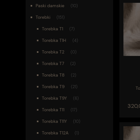
Paski damskie
(10)
Torebki
(151)
Torebka T1
(7)
Torebka T1H
(4)
Torebka T2
(0)
Torebka T7
(2)
Torebka T8
(2)
Torebka T9
(21)
T
Torebka T9Y
(6)
320,
Torebka T11
(17)
Torebka T11Y
(10)
Torebka T12A
(1)