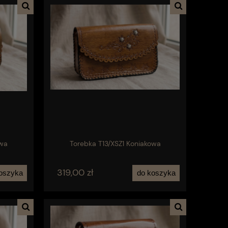
owa
Torebka T13/XSZ1 Koniakowa
319,00 zł
oszyka
do koszyka