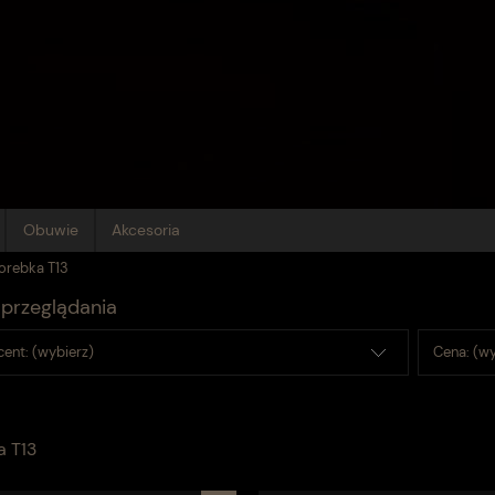
Obuwie
Akcesoria
orebka T13
przeglądania
ent: (wybierz)
Cena: (wy
a T13