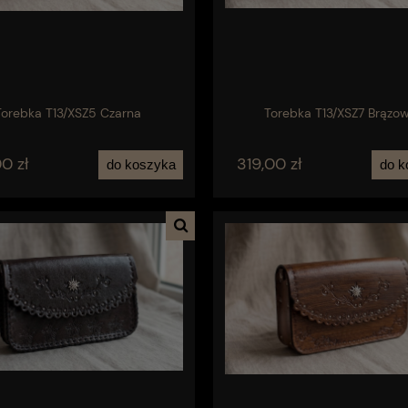
Torebka T13/XSZ5 Czarna
Torebka T13/XSZ7 Brązo
0 zł
319,00 zł
do koszyka
do k