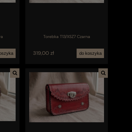
wa
Torebka T13/XSZ7 Czarna
319,00 zł
oszyka
do koszyka