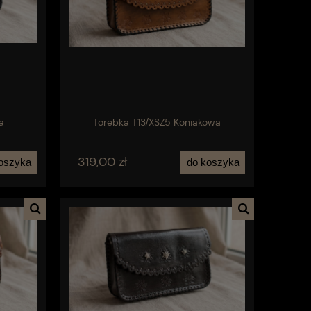
a
Torebka T13/XSZ5 Koniakowa
319,00 zł
oszyka
do koszyka