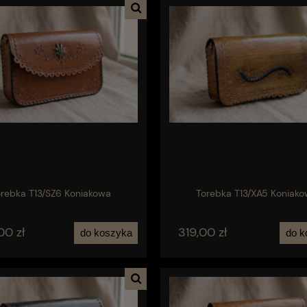
orebka T13/SZ6 Koniakowa
Torebka T13/XA5 Koniak
00 zł
319,00 zł
do koszyka
do k