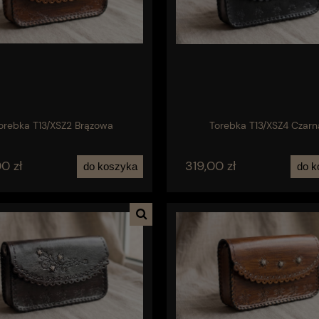
orebka T13/XSZ2 Brązowa
Torebka T13/XSZ4 Czarn
0 zł
319,00 zł
do koszyka
do k