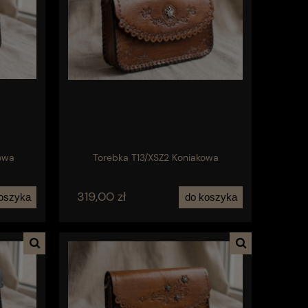
owa
Torebka T13/XSZ2 Koniakowa
319,00 zł
oszyka
do koszyka