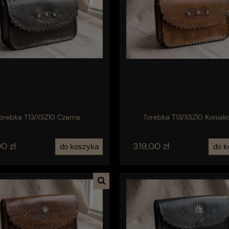
orebka T13/XSZ10 Czarna
Torebka T13/XSZ10 Koniak
0 zł
319,00 zł
do koszyka
do k