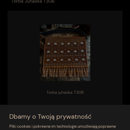
Torba Juhaska T30B
Torba juhaska T30B
810,00 zł
Dbamy o Twoją prywatność
do koszyka
Pliki cookies i pokrewne im technologie umożliwiają poprawne