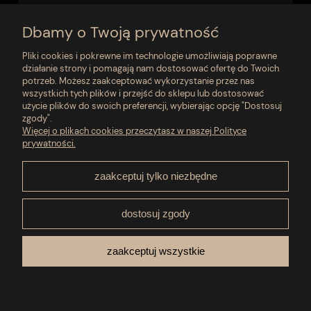
144,00 zł
Dbamy o Twoją prywatność
do koszyka
Pliki cookies i pokrewne im technologie umożliwiają poprawne
działanie strony i pomagają nam dostosować ofertę do Twoich
potrzeb. Możesz zaakceptować wykorzystanie przez nas
wszystkich tych plików i przejść do sklepu lub dostosować
użycie plików do swoich preferencji, wybierając opcję "Dostosuj
zgody".
Moje konto
Więcej o plikach cookies przeczytasz w naszej Polityce
prywatności.
Płatności i dostawa
zaakceptuj tylko niezbędne
Pomoc
dostosuj zgody
O nas
zaakceptuj wszystkie
Informacje
pokaż pełną wersję strony