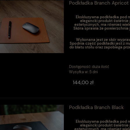
Podkładka Branch Apricot
Ekskluzywna podkładka pod my
elegancki produkt świetnie
estetycznych, ma również wiel
Skóra sprawia że powierzchnia 
Wykonana jest ze skór wypraw
Spodnia część podkładki jest z m
do blatu stołu oraz zapobiega pr
Dostępność:
duża ilość
Wysyłka w:
5 dni
144,00 zł
Podkładka Branch Black
Ekskluzywna podkładka pod my
elegancki produkt świetnie
estetycznych, ma również wiel