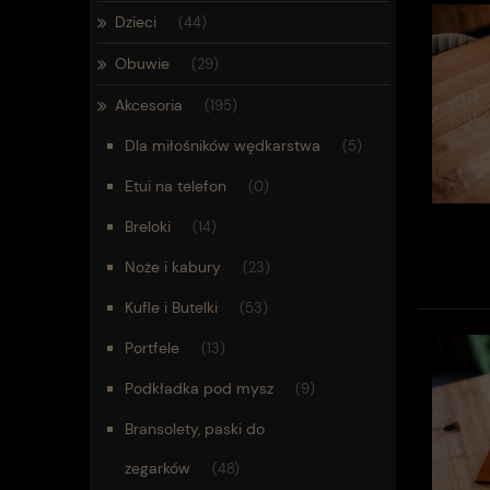
Dzieci
(44)
Obuwie
(29)
Akcesoria
(195)
Dla miłośników wędkarstwa
(5)
Etui na telefon
(0)
Breloki
(14)
Noże i kabury
(23)
Kufle i Butelki
(53)
Portfele
(13)
Podkładka pod mysz
(9)
Bransolety, paski do
zegarków
(48)