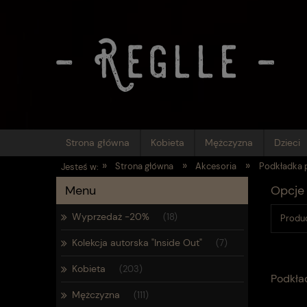
Strona główna
Kobieta
Mężczyzna
Dzieci
»
»
»
Strona główna
Akcesoria
Podkładka 
Jesteś w:
Menu
Opcje 
Wyprzedaż -20%
(18)
Produc
Kolekcja autorska "Inside Out"
(7)
Kobieta
(203)
Podkła
Mężczyzna
(111)