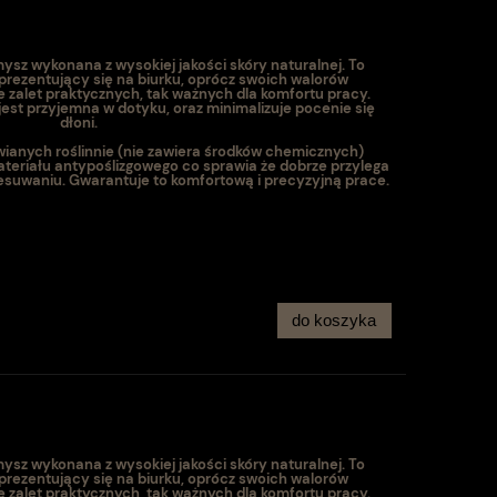
sz wykonana z wysokiej jakości skóry naturalnej. To
 prezentujący się na biurku, oprócz swoich walorów
e zalet praktycznych, tak ważnych dla komfortu pracy.
jest przyjemna w dotyku, oraz minimalizuje pocenie się
dłoni.
ianych roślinnie (nie zawiera środków chemicznych)
ateriału antypoślizgowego co sprawia że dobrze przylega
zesuwaniu. Gwarantuje to komfortową i precyzyjną prace.
do koszyka
sz wykonana z wysokiej jakości skóry naturalnej. To
 prezentujący się na biurku, oprócz swoich walorów
e zalet praktycznych, tak ważnych dla komfortu pracy.