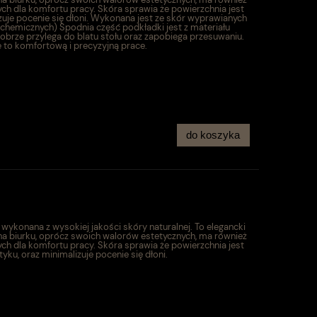
ych dla komfortu pracy. Skóra sprawia że powierzchnia jest
zuje pocenie się dłoni. Wykonana jest ze skór wyprawianych
 chemicznych) Spodnia część podkładki jest z materiału
obrze przylega do blatu stołu oraz zapobiega przesuwaniu.
 to komfortową i precyzyjną prace.
do koszyka
ykonana z wysokiej jakości skóry naturalnej. To elegancki
 na biurku, oprócz swoich walorów estetycznych, ma również
ych dla komfortu pracy. Skóra sprawia że powierzchnia jest
yku, oraz minimalizuje pocenie się dłoni.