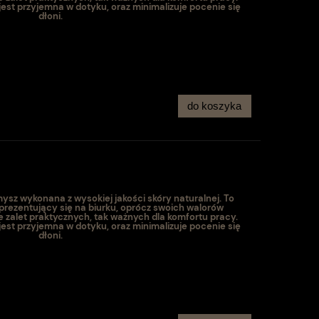
jest przyjemna w dotyku, oraz minimalizuje pocenie się
dłoni.
do koszyka
sz wykonana z wysokiej jakości skóry naturalnej. To
 prezentujący się na biurku, oprócz swoich walorów
e zalet praktycznych, tak ważnych dla komfortu pracy.
jest przyjemna w dotyku, oraz minimalizuje pocenie się
dłoni.