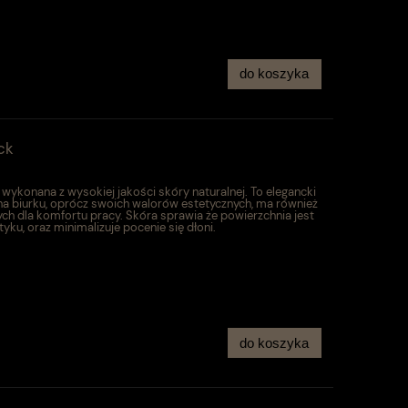
do koszyka
ck
ykonana z wysokiej jakości skóry naturalnej. To elegancki
 na biurku, oprócz swoich walorów estetycznych, ma również
ych dla komfortu pracy. Skóra sprawia że powierzchnia jest
yku, oraz minimalizuje pocenie się dłoni.
do koszyka