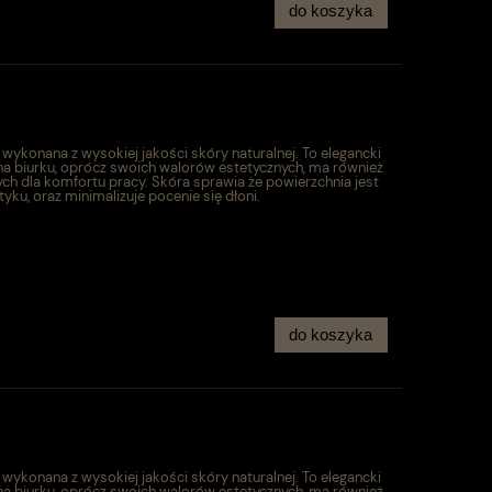
do koszyka
ykonana z wysokiej jakości skóry naturalnej. To elegancki
 na biurku, oprócz swoich walorów estetycznych, ma również
ych dla komfortu pracy. Skóra sprawia że powierzchnia jest
yku, oraz minimalizuje pocenie się dłoni.
do koszyka
ykonana z wysokiej jakości skóry naturalnej. To elegancki
 na biurku, oprócz swoich walorów estetycznych, ma również