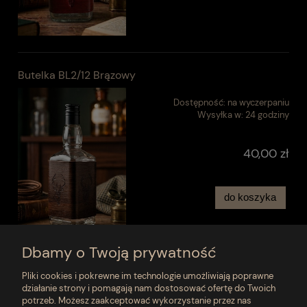
Butelka BL2/12 Brązowy
Dostępność:
na wyczerpaniu
Wysyłka w:
24 godziny
40,00 zł
do koszyka
Dbamy o Twoją prywatność
Pliki cookies i pokrewne im technologie umożliwiają poprawne
działanie strony i pomagają nam dostosować ofertę do Twoich
«
1
2
3
4
»
potrzeb. Możesz zaakceptować wykorzystanie przez nas