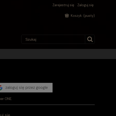
Zarejestruj się
Zaloguj się
Koszyk:
(pusty)
zaloguj się przez google
per ONE.
uj się