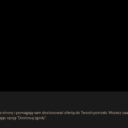
nie strony i pomagają nam dostosować ofertę do Twoich potrzeb. Możesz zaa
ając opcję "Dostosuj zgody".
Pomoc
O nas