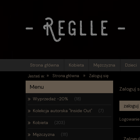
Strona główna
Kobieta
Mężczyzna
Dzieci
»
»
Strona główna
Zaloguj się
Jesteś w:
Menu
Zaloguj 
Wyprzedaż -20%
(18)
zaloguj
Kolekcja autorska "Inside Out"
(7)
Logowanie 
Kobieta
(203)
Mężczyzna
(111)
Zaloguj