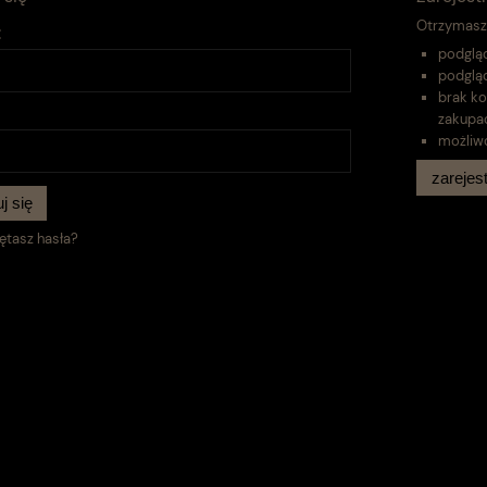
Otrzymasz 
:
podgląd
podgląd
brak ko
zakupa
możliw
zarejest
j się
ętasz hasła?