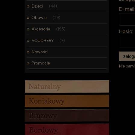
Dzieci
(44)
E-mail
Obuwie
(29)
Akcesoria
(195)
Hasło:
VOUCHERY
(7)
Nowości
zalogu
Promocje
Nie pami