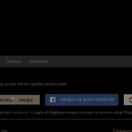
Obuwie
Akcesoria
się przez konto społecznościowe
zaloguj się przez facebook
 przez
przez Facebook i Google do Reglle.eu świadczone jest w ramach usługi Sho
 się
Zarejestr