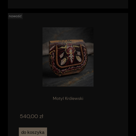
nowość
Motyl Królewski
540,00 zł
do koszyka