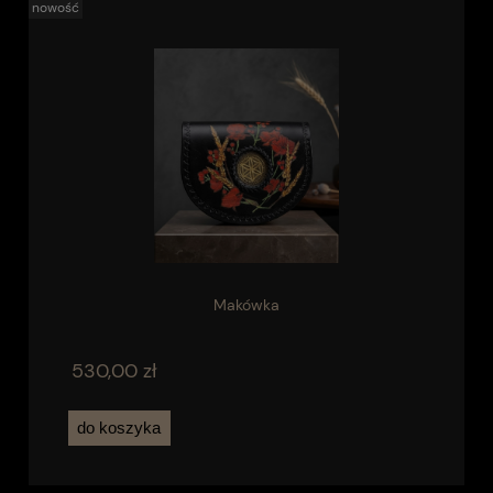
nowość
Makówka
530,00 zł
do koszyka