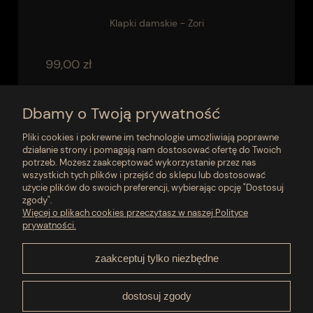
Klapki damskie - Zori
99,00 zł
do koszyka
Dbamy o Twoją prywatność
Pliki cookies i pokrewne im technologie umożliwiają poprawne
działanie strony i pomagają nam dostosować ofertę do Twoich
«
1
2
»
potrzeb. Możesz zaakceptować wykorzystanie przez nas
wszystkich tych plików i przejść do sklepu lub dostosować
użycie plików do swoich preferencji, wybierając opcję "Dostosuj
zgody".
Moje konto
Więcej o plikach cookies przeczytasz w naszej Polityce
prywatności.
Płatności i dostawa
zaakceptuj tylko niezbędne
Pomoc
dostosuj zgody