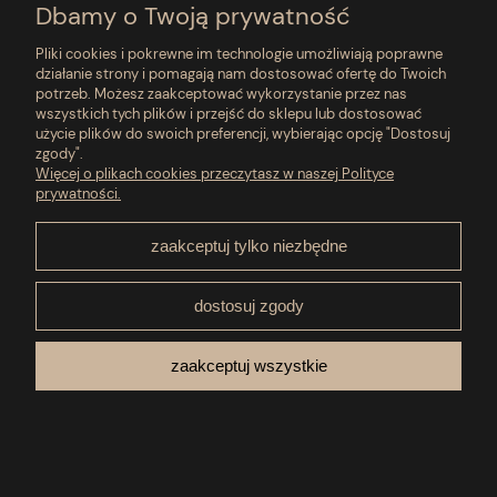
Dbamy o Twoją prywatność
O nas
Pliki cookies i pokrewne im technologie umożliwiają poprawne
działanie strony i pomagają nam dostosować ofertę do Twoich
potrzeb. Możesz zaakceptować wykorzystanie przez nas
Informacje
wszystkich tych plików i przejść do sklepu lub dostosować
użycie plików do swoich preferencji, wybierając opcję "Dostosuj
zgody".
pokaż pełną wersję strony
Więcej o plikach cookies przeczytasz w naszej Polityce
prywatności.
Sklep internetowy Shoper.pl
zaakceptuj tylko niezbędne
dostosuj zgody
zaakceptuj wszystkie