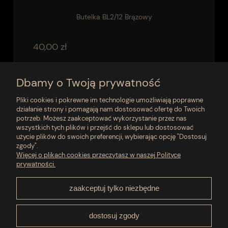
Butelka BL2/12 Brązowy
40,00 zł
do koszyka
Dbamy o Twoją prywatność
Pliki cookies i pokrewne im technologie umożliwiają poprawne
działanie strony i pomagają nam dostosować ofertę do Twoich
«
1
2
3
4
»
potrzeb. Możesz zaakceptować wykorzystanie przez nas
wszystkich tych plików i przejść do sklepu lub dostosować
użycie plików do swoich preferencji, wybierając opcję "Dostosuj
zgody".
Moje konto
Więcej o plikach cookies przeczytasz w naszej Polityce
prywatności.
Płatności i dostawa
zaakceptuj tylko niezbędne
Pomoc
dostosuj zgody