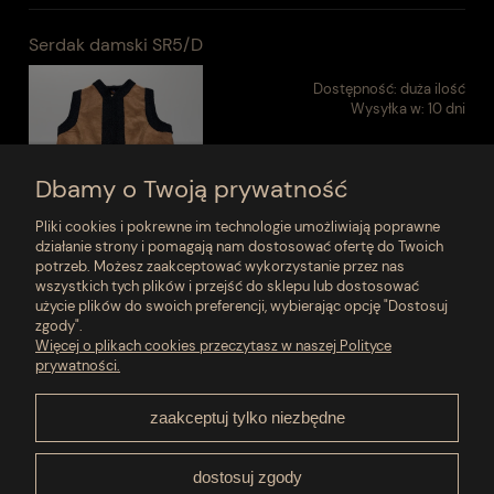
Serdak damski SR5/D
Dostępność:
duża ilość
Wysyłka w:
10 dni
840,00 zł
Dbamy o Twoją prywatność
Pliki cookies i pokrewne im technologie umożliwiają poprawne
do koszyka
działanie strony i pomagają nam dostosować ofertę do Twoich
potrzeb. Możesz zaakceptować wykorzystanie przez nas
wszystkich tych plików i przejść do sklepu lub dostosować
użycie plików do swoich preferencji, wybierając opcję "Dostosuj
zgody".
Moje konto
Więcej o plikach cookies przeczytasz w naszej Polityce
prywatności.
Płatności i dostawa
zaakceptuj tylko niezbędne
Pomoc
dostosuj zgody