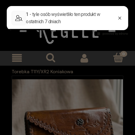
Zarejestruj się
Zaloguj się
Torebka T11Y/XR2 Koniakowa