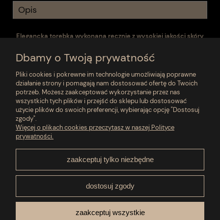
Opis
Elegancka torebka wykonana ręcznie z wysokiej jakości skóry
naturalnej, zdobiona tradycyjnymi motywami góralskimi. Każdy
egzemplarz jest unikalny dzięki starannemu rzemiosłu i
Dbamy o Twoją prywatność
dbałości o detale.
Pliki cookies i pokrewne im technologie umożliwiają poprawne
Kompaktowy rozmiar (27 × 12 × 5 cm) sprawia, że świetnie
działanie strony i pomagają nam dostosować ofertę do Twoich
sprawdzi się zarówno na co dzień, jak i na specjalne okazje.
potrzeb. Możesz zaakceptować wykorzystanie przez nas
wszystkich tych plików i przejść do sklepu lub dostosować
użycie plików do swoich preferencji, wybierając opcję "Dostosuj
zgody".
Moje konto
Więcej o plikach cookies przeczytasz w naszej Polityce
prywatności.
Płatności i dostawa
zaakceptuj tylko niezbędne
Pomoc
dostosuj zgody
O nas
zaakceptuj wszystkie