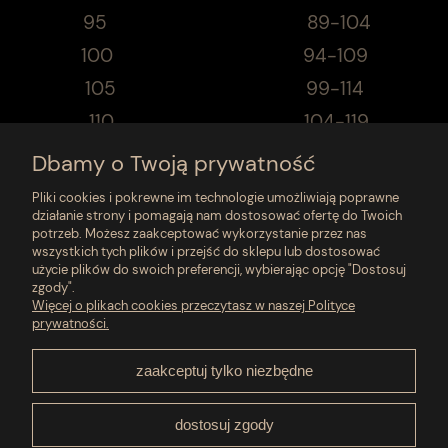
95 89-104
100 94-109
105 99-114
110 104-119
115 109-123
Dbamy o Twoją prywatność
120 114-129
Pliki cookies i pokrewne im technologie umożliwiają poprawne
działanie strony i pomagają nam dostosować ofertę do Twoich
125 119-133
potrzeb. Możesz zaakceptować wykorzystanie przez nas
wszystkich tych plików i przejść do sklepu lub dostosować
Najniższa cena z ostatnich 30 dni- 890zł
użycie plików do swoich preferencji, wybierając opcję "Dostosuj
zgody".
Moje konto
Więcej o plikach cookies przeczytasz w naszej Polityce
prywatności.
Płatności i dostawa
zaakceptuj tylko niezbędne
Pomoc
dostosuj zgody