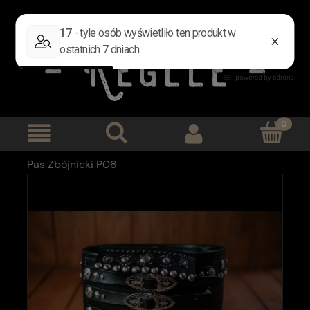
Zarejestruj się
Zaloguj się
Pas Zbójnicki P08