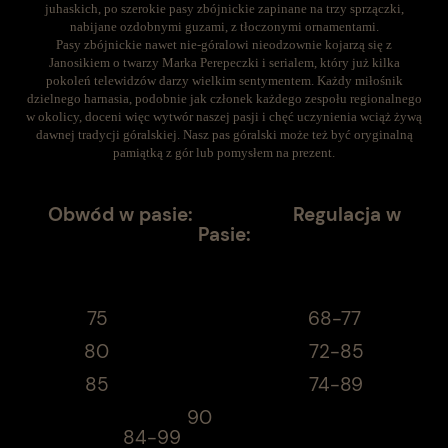
juhaskich, po szerokie pasy zbójnickie zapinane na trzy sprzączki,
nabijane ozdobnymi guzami, z tłoczonymi ornamentami.
Pasy zbójnickie nawet nie-góralowi nieodzownie kojarzą się z
Janosikiem o twarzy Marka Perepeczki i serialem, który już kilka
pokoleń telewidzów darzy wielkim sentymentem. Każdy miłośnik
dzielnego harnasia, podobnie jak członek każdego zespołu regionalnego
w okolicy, doceni więc wytwór naszej pasji i chęć uczynienia wciąż żywą
dawnej tradycji góralskiej. Nasz pas góralski może też być oryginalną
pamiątką z gór lub pomysłem na prezent.
Obwód w pasie: Regulacja w
Pasie:
75 68-77
80 72-85
85 74-89
90
84-99