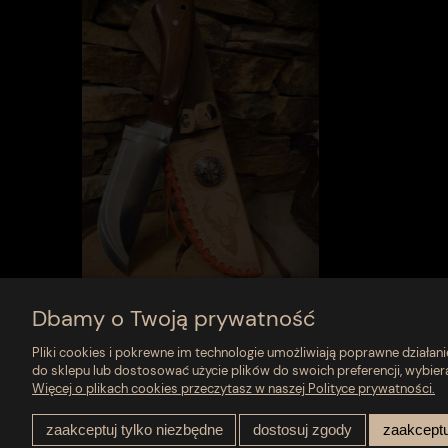
Dbamy o Twoją prywatność
Pliki cookies i pokrewne im technologie umożliwiają poprawne działa
do sklepu lub dostosować użycie plików do swoich preferencji, wybier
Więcej o plikach cookies przeczytasz w naszej Polityce prywatności.
Moje konto
Płatności i dostawa
zaakceptuj tylko niezbędne
dostosuj zgody
zaakceptu
Twoje zamówienia
Formy płatności