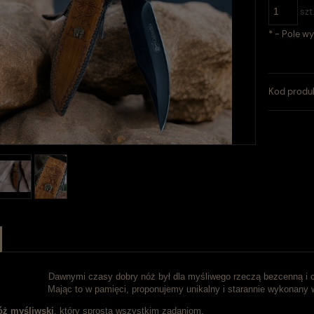
szt
*
- Pole w
Kod produ
Dawnymi czasy dobry nóż był dla myśliwego rzeczą bezcenną i c
Mając to w pamięci, proponujemy unikalny i starannie wykonany wy
óż myśliwski
, który sprosta wszystkim zadaniom.