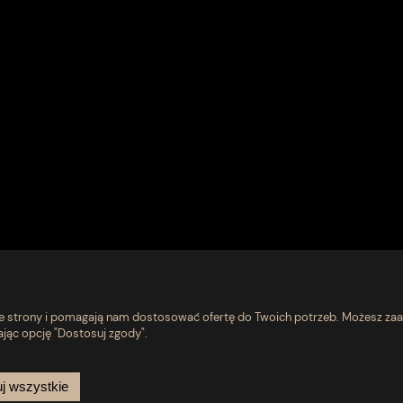
nie strony i pomagają nam dostosować ofertę do Twoich potrzeb. Możesz zaa
ając opcję "Dostosuj zgody".
Pomoc
O nas
j wszystkie
Zwroty i reklamacje
Kontakt i dane fi