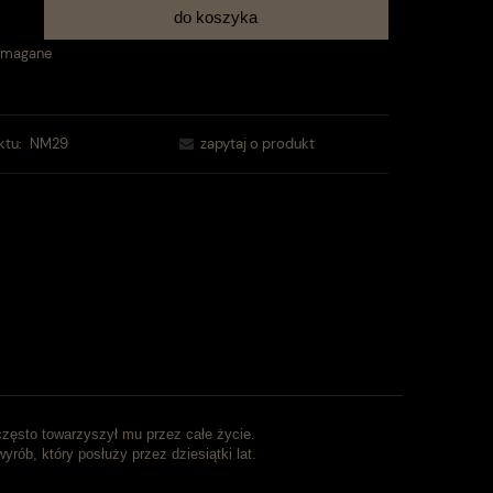
do koszyka
.
ymagane
ktu:
NM29
zapytaj o produkt
zęsto towarzyszył mu przez całe życie.
rób, który posłuży przez dziesiątki lat.