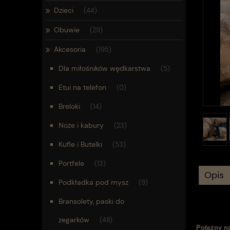
Dzieci
(44)
Obuwie
(29)
Akcesoria
(195)
Dla miłośników wędkarstwa
(5)
Etui na telefon
(0)
Breloki
(14)
Noże i kabury
(23)
Kufle i Butelki
(53)
Portfele
(13)
Opis
Podkładka pod mysz
(9)
Bransolety, paski do
zegarków
(48)
Potężny n