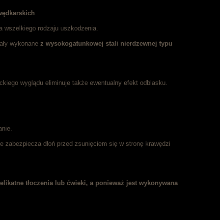
wędkarskich
.
na wszelkiego rodzaju uszkodzenia.
tały wykonane
z wysokogatunkowej stali nierdzewnej typu
nckiego wyglądu eliminuje także ewentualny efekt odblasku.
anie.
ie zabezpiecza dłoń przed zsunięciem się w stronę krawędzi
likatne tłoczenia lub ćwieki, a ponieważ jest wykonywana