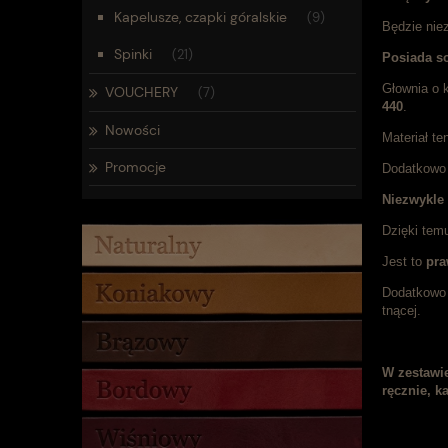
Kapelusze, czapki góralskie
(9)
Będzie ni
Spinki
(21)
Posiada so
Głownia o
VOUCHERY
(7)
440
.
Nowości
Materiał te
Promocje
Dodatkowo 
Niezwykle
Dzięki tem
Jest to
pra
Dodatkowo 
tnącej.
W zestawie
ręcznie, k