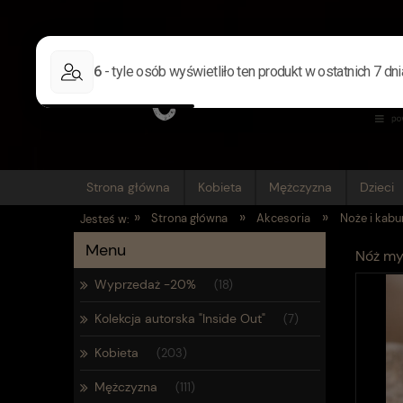
Strona główna
Kobieta
Mężczyzna
Dzieci
»
»
»
Strona główna
Akcesoria
Noże i kabu
Jesteś w:
Menu
Nóż my
Wyprzedaż -20%
(18)
Kolekcja autorska "Inside Out"
(7)
Kobieta
(203)
Mężczyzna
(111)