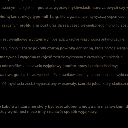
ezawodnym narzędziem
podczas wypraw myśliwskich, survivalowych czy 
lidną konstrukcję typu Full Tang
, która gwarantuje najwyższą odporność 
 klasycznym
profilu clip
point oraz dalsza część wewnętrznego monolitu zos
n jest
wyjątkowo wytrzymały
i posiada wysokie właściwości antykorozyjne.
cały monolit został
pokryty czarną powłoką ochronną
, która oprócz elega
 masywna i wygodna rękojeść
została wykonana z drewnianych okładzin.
u nóż myśliwski zapewnia
wyjątkowy komfort pracy
i doskonały chwyt.
wdziwa gratka
dla wszystkich użytkowników ceniących sobie solidne wykon
nóż myśliwski został wyposażony w
esowaty, szeroki jelec
, który skuteczn
 kabura z naturalnej skóry bydlęcej zdobiona motywami myśliwskimi: de
ażdy wyrób jest nieco inny i na swój sposób wyjątkowy.