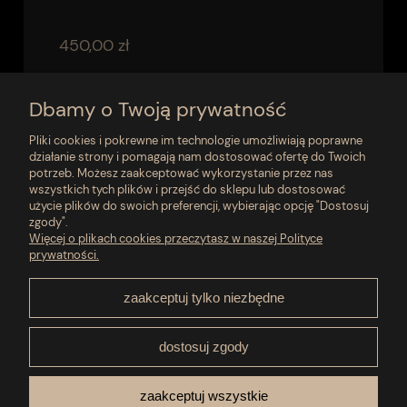
450,00 zł
do koszyka
Dbamy o Twoją prywatność
Pliki cookies i pokrewne im technologie umożliwiają poprawne
działanie strony i pomagają nam dostosować ofertę do Twoich
«
1
2
»
potrzeb. Możesz zaakceptować wykorzystanie przez nas
wszystkich tych plików i przejść do sklepu lub dostosować
użycie plików do swoich preferencji, wybierając opcję "Dostosuj
zgody".
Moje konto
Więcej o plikach cookies przeczytasz w naszej Polityce
prywatności.
Płatności i dostawa
zaakceptuj tylko niezbędne
Pomoc
dostosuj zgody
O nas
zaakceptuj wszystkie